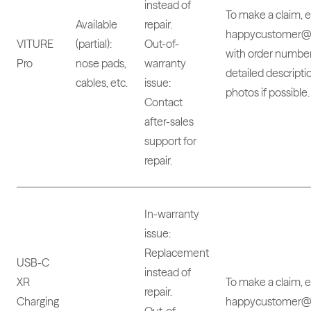
instead of
To make a claim, 
Available
repair.
happycustomer@v
VITURE
(partial):
Out-of-
with order number
Pro
nose pads,
warranty
detailed descripti
cables, etc.
issue:
photos if possible.
Contact
after-sales
support for
repair.
In-warranty
issue:
Replacement
USB-C
instead of
XR
To make a claim, 
repair.
Charging
happycustomer@v