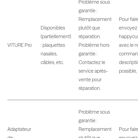
Problème sous
garantie :
Remplacement
Pour fair
Disponibles
plutôt que
envoyez 
(partiellement)
réparation.
happycu
VITURE Pro
: plaquettes
Problème hors
avec le 
nasales,
garantie :
command
câbles, etc.
Contactez le
descriptio
service après-
possible,
vente pour
réparation.
Problème sous
garantie :
Adaptateur
Remplacement
Pour fair
de
plutôt que
envoyez 