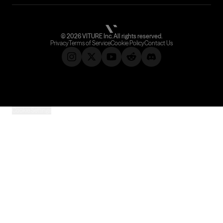
©
2026
VITURE Inc.
All rights reserved.
Privacy
Terms of Service
Cookie Policy
Contact Us
Subscribe &
Cookie Settings
Save 10%
Be the First to Know