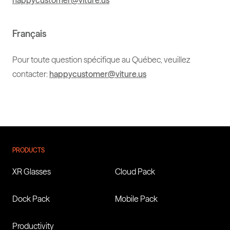
happycustomer@viture.us
Français
Pour toute question spécifique au Québec, veuillez
contacter:
happycustomer@viture.us
PRODUCTS
XR Glasses
Cloud Pack
Dock Pack
Mobile Pack
Productivity