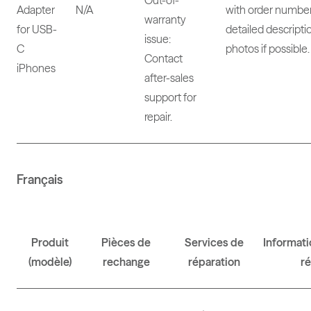
Out-of-
Adapter
N/A
with order number
warranty
for USB-
detailed descripti
issue:
C
photos if possible.
Contact
iPhones
after-sales
support for
repair.
Français
Produit
Pièces de
Services de
Informati
(modèle)
rechange
réparation
ré