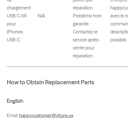
chargement
réparation.
happycu
USB-C XR
N/A
Problème hors
avec le 
pour
garantie :
command
iPhones
Contactez le
descriptio
USB-C
service après-
possible,
vente pour
réparation.
How to Obtain Replacement Parts
English
Email:
happycustomer@viture.us